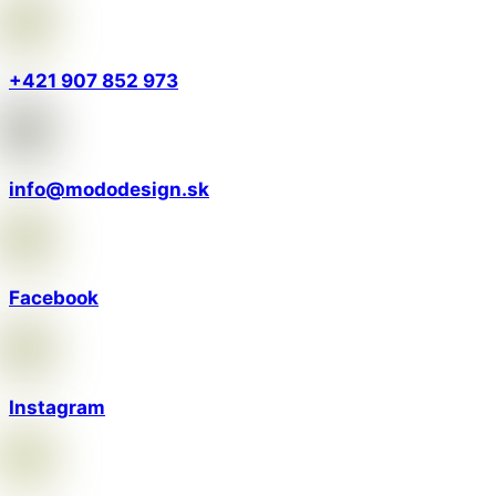
+421 907 852 973
info@mododesign.sk
Facebook
Instagram