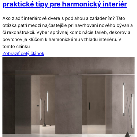
praktické tipy pre harmonický interiér
Ako zladiť interiérové dvere s podlahou a zariadením? Táto
otázka patrí medzi najčastejšie pri navrhovaní nového bývania
či rekonštrukcii. Výber správnej kombinácie farieb, dekorov a
povrchov je kľúčom k harmonickému vzhľadu interiéru. V
tomto článku
Zobraziť celý článok