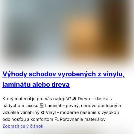
Výhody schodov vyrobených z vinylu,
laminátu alebo dreva
Ktorý materiál je pre vás najlepší? 🪵 Drevo – klasika s
nádychom luxusu 🪟 Laminát – pevný, cenovo dostupný a
vizuálne variabilný ♻️ Vinyl – moderné riešenie s vysokou
odolnosťou a komfortom 🔍 Porovnanie materiálov
Zobraziť celý článok