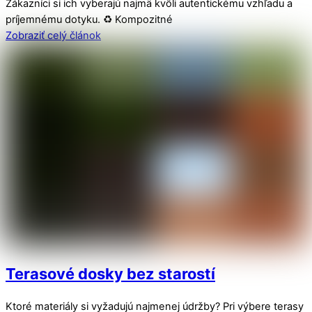
Zákazníci si ich vyberajú najmä kvôli autentickému vzhľadu a
príjemnému dotyku. ♻️ Kompozitné
Zobraziť celý článok
Terasové dosky bez starostí
Ktoré materiály si vyžadujú najmenej údržby? Pri výbere terasy