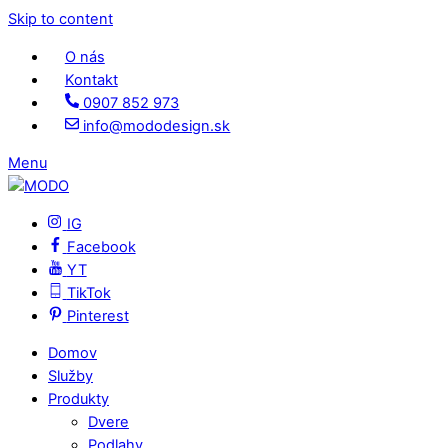
Skip to content
O nás
Kontakt
0907 852 973
info@mododesign.sk
Menu
IG
Facebook
YT
TikTok
Pinterest
Domov
Služby
Produkty
Dvere
Podlahy