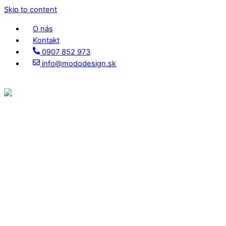
Skip to content
O nás
Kontakt
0907 852 973
info@mododesign.sk
Menu
IG
Facebook
YT
TikTok
Pinterest
Domov
Služby
Produkty
Dvere
Podlahy