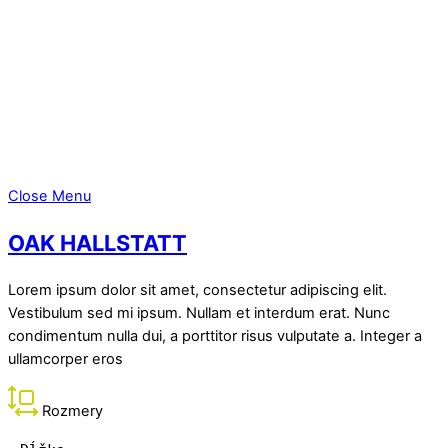
Schody
Terasy
Postele
O nás
ARCHITEKTI
Blog
Kontakt
Close Menu
OAK HALLSTATT
Lorem ipsum dolor sit amet, consectetur adipiscing elit.
Vestibulum sed mi ipsum. Nullam et interdum erat. Nunc
condimentum nulla dui, a porttitor risus vulputate a. Integer a
ullamcorper eros
Rozmery