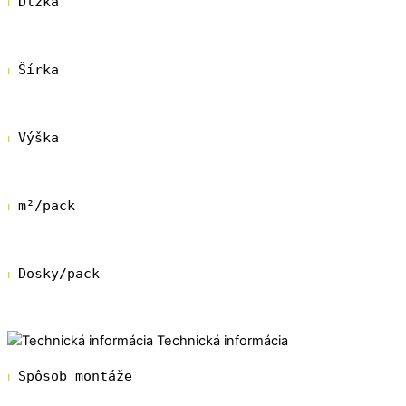
⏐
 Dĺžka
380mm
⏐
 Šírka
190mm
⏐
 Výška
8mm
⏐
 m²/pack
1,835
⏐
 Dosky/pack
7
Technická informácia
⏐
 Spôsob montáže