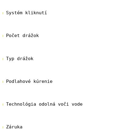
Klik
⏐
 Systém kliknutí
Uniclic
⏐
 Počet drážok
4 drážky
⏐
 Typ drážok
Pravé skosenie
⏐
 Podlahové kúrenie
Komúatibilná s podlahovým kúrením
⏐
 Technológia odolná voči vode
Hydroseal
⏐
 Záruka