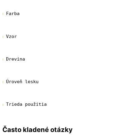
25 rokov
⏐
 Farba
Prírodná
⏐
 Vzor
1 pás
⏐
 Drevina
Dub
⏐
 Úroveň lesku
Hodvábne matná
⏐
 Trieda použitia
Trieda 32
Často kladené otázky