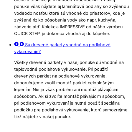
ponuke však nájdete aj laminátové podlahy so zvýšenou
vodeodolnosťou,ktoré sú vhodné do priestorov, kde je
zvýšené riziko pôsobenia vody ako napr. kuchyňa,
zádverie atď. Kolekcia IMPRESSIVE od nášho výrobcu
QUICK STEP, je dokonca vhodná aj do kúpelne.
Sú drevené parkety vhodné na podlahové
vykurovanie?
Všetky drevené parkety v našej ponuke sú vhodné na
teplovodné podlahové vykurovanie. Pri použití
drevených parkiet na podlahové vykurovanie,
doporučujeme zvoliť montáž parkiet celoplošným
lepením. Nie je však problém ani montáž plávajúcim
spôsobom. Ak si zvolíte montáž plávajúcim spôsobom,
pri podlahovom vykurovaní je nutné použiť špeciálnu
podložku pre podlahovú vykurovanie, ktorú samozrejme
tiež nájdete v našej ponuke.