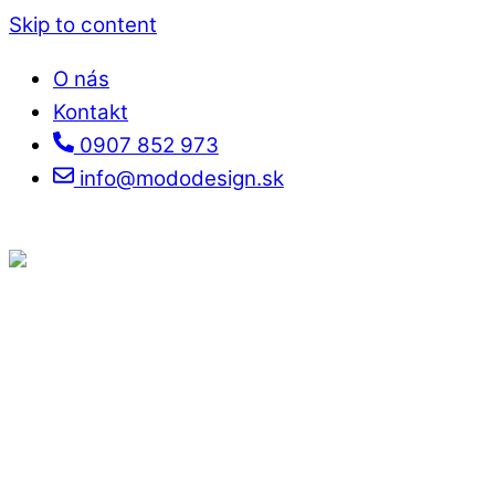
Skip to content
O nás
Kontakt
0907 852 973
info@mododesign.sk
Menu
IG
Facebook
YT
TikTok
Pinterest