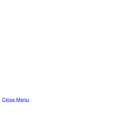
Domov
Služby
Produkty
Dvere
Podlahy
Schody
Terasy
Postele
O nás
ARCHITEKTI
Blog
Kontakt
Close Menu